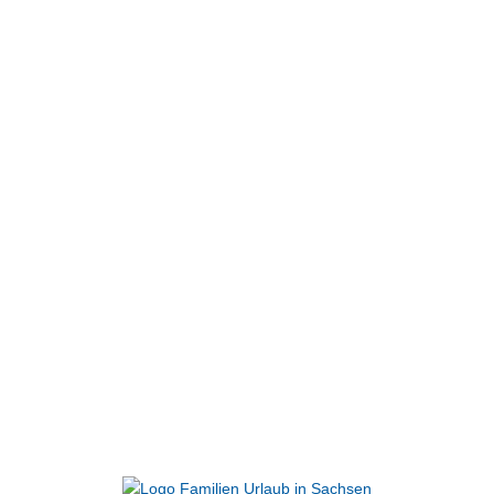
Freizeit
ERLEBEN
"Hains" Freizeitzentrum Freital,
An der Kleinbahn 24 in 01705 Freital
Tel.
0351 652 096 0
| E-Mail
info@hains.de
Folge uns auf: